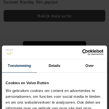
Exclusief. Krachtig. Slim geprijsd.
Bekijk deze actie
Bekijk alle acties
Toestemming
Details
Over
Zoek in onze nieuwe voorraad!
Cookies en Volvo Rutten
We gebruiken cookies om content en advertenties te
personaliseren, om functies voor social media te bieden
en om ons websiteverkeer te analyseren. Ook delen we
informatie over uw gebruik van onze site met onze