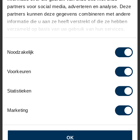
partners voor social media, adverteren en analyse. Deze
Bekijk onze occasion voorraad
partners kunnen deze gegevens combineren met andere
informatie die u aan ze heeft verstrekt of die ze hebben
verzameld op basis van uw gebruik van hun services.
Toestemmingsselectie
Noodzakelijk
Voorkeuren
Werkplaatsafspraak maken
Uw auto toe aan onderhoud of een reparatie?
Statistieken
Plan gemakkelijk online uw afspraak in.
Marketing
OK