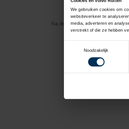
Cookies en Volvo Rutten
We gebruiken cookies om cont
websiteverkeer te analyseren
Na de onderhoudsbeurt met APK kr
media, adverteren en analys
verstrekt of die ze hebben v
equivalent
Toestemmingsselectie
Noodzakelijk
Als u overweegt o