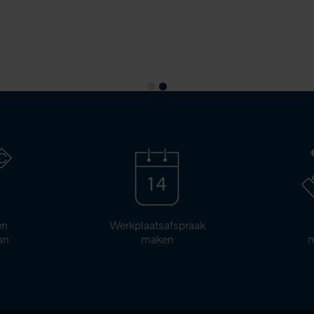
1
2
en
Werkplaatsafspraak
an
maken
m