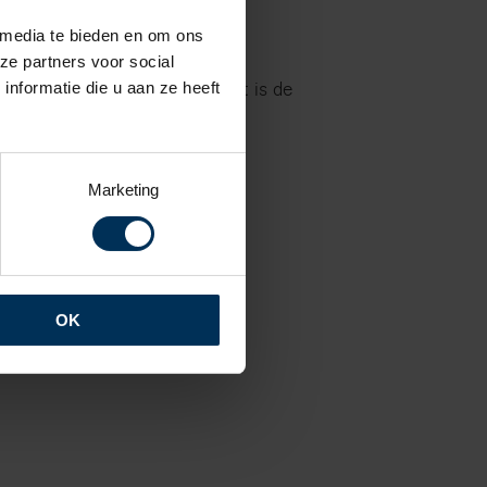
 media te bieden en om ons
ze partners voor social
ar bij officieel onderhoud. Dit is de
nformatie die u aan ze heeft
 vertrouwd.
Marketing
e
OK
 aankoopinspectie.