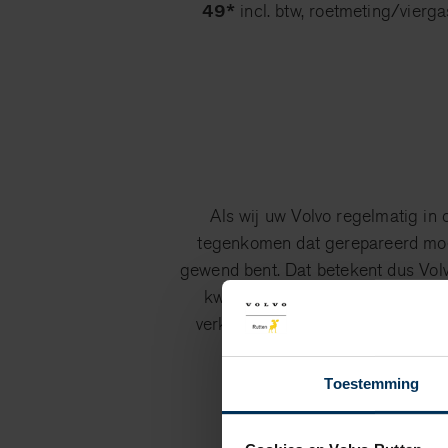
49*
incl. btw, roetmeting/vierg
Als wij uw Volvo regelmatig in
tegenkomen dat gerepareerd moet 
gewend bent. Dat betekent dus Volvo
kwijt met de werkzaamheden en d
verkeren. Daarnaast krijgt u oo
Toestemming