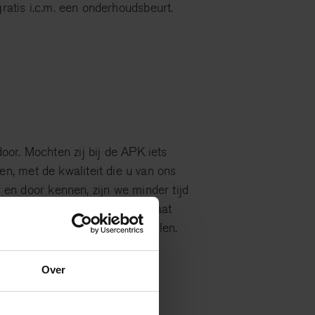
ratis i.c.m. een onderhoudsbeurt.
or. Mochten zij bij de APK iets
n, met de kwaliteit die u van ons
 en door kennen, zijn we minder tijd
 auto in de meest optimale staat
de gemonteerde Volvo onderdelen.
Over