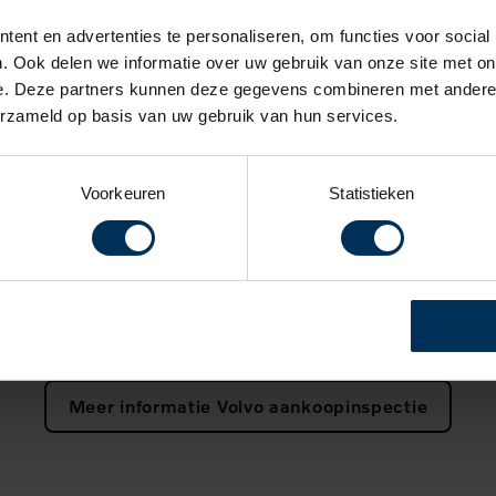
Volvo Assistance
ent en advertenties te personaliseren, om functies voor social
. Ook delen we informatie over uw gebruik van onze site met on
een jaar lang
ijgt u
Volvo Assistance. Kosteloos voor een ja
e. Deze partners kunnen deze gegevens combineren met andere i
erzameld op basis van uw gebruik van hun services.
 van de Wegenwacht, alleen dan vanuit Volvo. Snel, veilig en
Meer informatie over Volvo Assistance
Voorkeuren
Statistieken
Aankoopkeuring/opvragen onderhoudshistori
m elders een gebruikte Volvo te kopen bieden wij de Volvo
Meer informatie Volvo aankoopinspectie