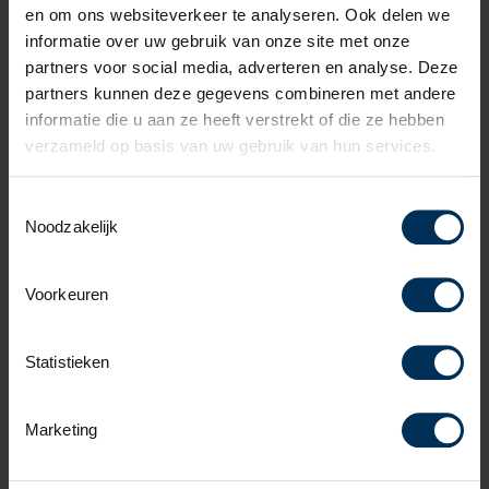
en om ons websiteverkeer te analyseren. Ook delen we
informatie over uw gebruik van onze site met onze
partners voor social media, adverteren en analyse. Deze
Schadeherstel en
partners kunnen deze gegevens combineren met andere
informatie die u aan ze heeft verstrekt of die ze hebben
ruitreparatie
verzameld op basis van uw gebruik van hun services.
Heeft u schade aan uw Volvo, dat heeft u natuurlijk het
Toestemmingsselectie
liefst zo snel mogelijk vakkundig hersteld. Hiervoor
Noodzakelijk
kunt u ook bij Volvo Rutten terecht. Of het nou een
grote schade is, of ‘slechts’ een kras, neem contact op
Voorkeuren
met uw Volvo Rutten dealer en wij leggen u de
mogelijkheden voor om uw Volvo weer zo snel mogelijk
hersteld te krijgen.
Statistieken
Afspraak maken
Marketing