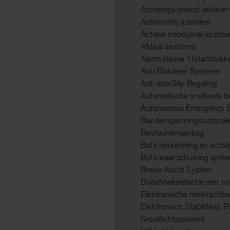
Achteropkomend verkeer
Achteruitrij assistent
Actieve noodgeval assiste
Afdaal assistent
Alarm klasse 1(startblokk
Anti Blokkeer Systeem
Anti doorSlip Regeling
Automatische snelheids b
Autonomous Emergency B
Bandenspanningscontrol
Bestuurdersairbag
Bots herkenning en activa
Bots waarschuwing syst
Brake Assist System
Dodehoekdetectie met cor
Elektronische remkrachtv
Elektronisch Stabiliteits
Grootlichtassistent