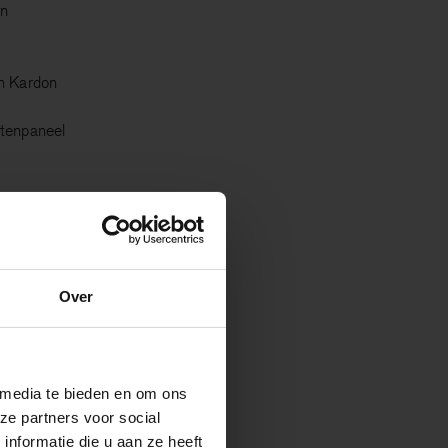
en
n Kardon
ntenpaneel
ort
tuurdersstoel
e
Over
en
bekleding
laatsen tweede zitrij
 media te bieden en om ons
klapbaar
ze partners voor social
nformatie die u aan ze heeft