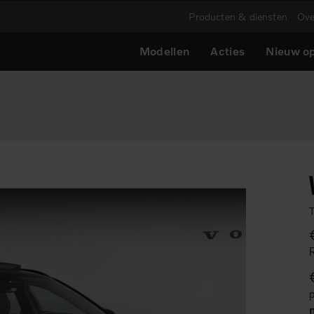
Producten & diensten
Ove
Modellen
Acties
Nieuw op
R
p