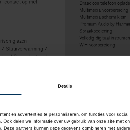
af contact op met
Draadloos telefoon oplad
Multimedia-voorbereiding
Multimedia scherm klein
Premium Audio by Harma
Spraakbediening
Volledig digitaal instrume
risch glazen
WiFi voorbereiding
 / Stuurverwarming /
on / Semi-elektrisch
Interieur & Comf
Electrisch bedienbare bes
Electronic climate control
Details
Kunstlederen interieurdel
Nordico quilted Charcoal 
Verwarmbare buitenste zitp
Voorstoelen verwarmd
ent en advertenties te personaliseren, om functies voor social
Achterbank in delen neer
. Ook delen we informatie over uw gebruik van onze site met on
Achteruitrijcamera
e. Deze partners kunnen deze gegevens combineren met andere i