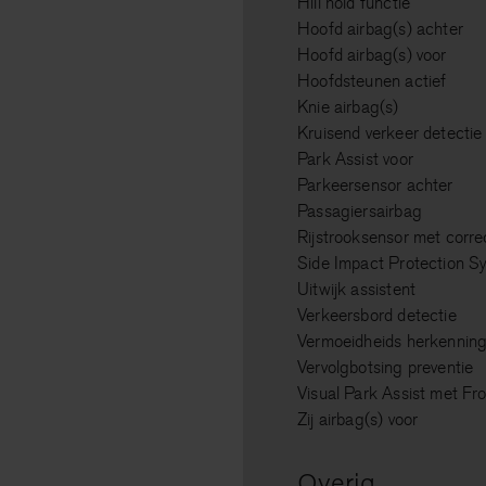
Hill hold functie
Hoofd airbag(s) achter
Hoofd airbag(s) voor
Hoofdsteunen actief
Knie airbag(s)
Kruisend verkeer detectie
Park Assist voor
Parkeersensor achter
Passagiersairbag
Rijstrooksensor met corre
Side Impact Protection S
Uitwijk assistent
Verkeersbord detectie
Vermoeidheids herkennin
Vervolgbotsing preventie
Visual Park Assist met Fr
Zij airbag(s) voor
Overig