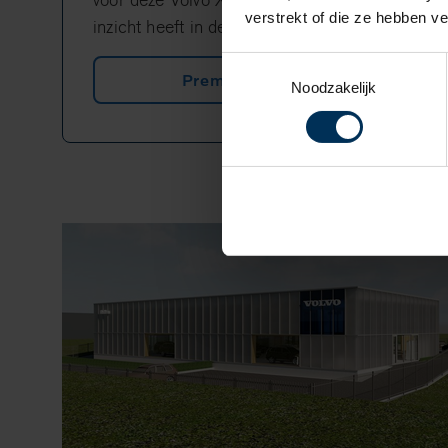
voor deze Volvo XC60, zodat u direct
verstrekt of die ze hebben v
inzicht heeft in de maandelijkse kosten.
Toestemmingsselectie
Premie berekenen
Noodzakelijk