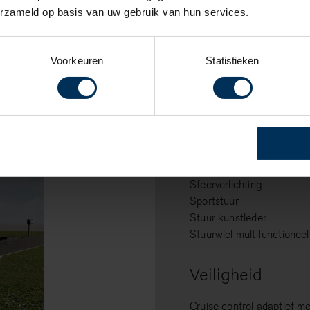
Armsteun achter
erzameld op basis van uw gebruik van hun services.
Armsteun voor
Bagage-scheidingsnet
Binnenspiegel automatis
Voorkeuren
Statistieken
Comfortstoel(en)
Elektrische ramen voor en
Elektrisch verstelb. pass
Geluidsimulator
Houtafwerking interieur
Interieur voorverwarmingsi
Keyless start
Sfeerverlichting
Sportstuur
Stuur kunstleder
Stuurwiel multifunctioneel
Veiligheid
Cruise control adaptief m