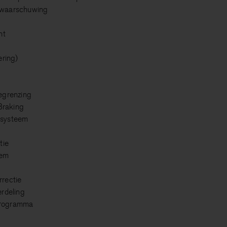
 waarschuwing
nt
ering)
egrenzing
raking
esysteem
tie
eem
rectie
erdeling
 Programma