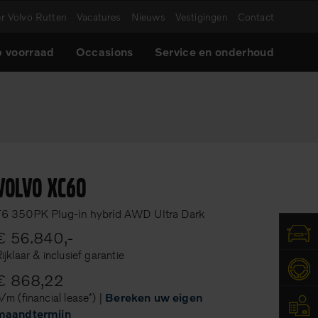
r Volvo Rutten
Vacatures
Nieuws
Vestigingen
Contact
 voorraad
Occasions
Service en onderhoud
Volvo XC60
T6 350PK Plug-in hybrid AWD Ultra Dark
€ 56.840,-
ijklaar & inclusief garantie
€ 868,22
/m (financial lease*) |
Bereken uw eigen
maandtermijn