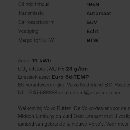
Cilinderinhoud
1969
Transmissie
Automaat
Carrosserievorm
SUV
Vestiging
Echt
Marge (of) BTW
BTW
19 kWh
Accu:
23 g/km
CO₂-uitstoot (WLTP):
Euro 6d-TEMP
Emissieklasse:
EU verantwoordelijke: Volvo Nederland B.V. Postb
NL 0345-688888 contact.vcnl@volvocars.com
Welkom bij Volvo Rutten! De Volvo-dealer voor de 
Midden-Limburg en Zuid Oost Brabant met 3 vestig
aanbod van gebruikte & nieuwe Volvo's. Voor meer 