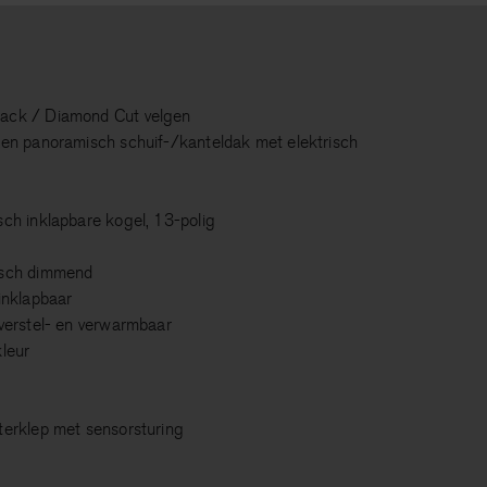
lack / Diamond Cut velgen
zen panoramisch schuif-/kanteldak met elektrisch
sch inklapbare kogel, 13-polig
isch dimmend
inklapbaar
 verstel- en verwarmbaar
kleur
terklep met sensorsturing