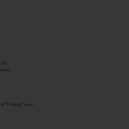
ctie
ystem
g
ont "Fisheye" view