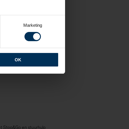
ch dimmend
Marketing
 achter
agiersstoel met geheugen
OK
nstallatie
et Stop&Go en stuurhulp