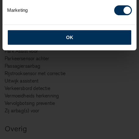
Grootlichtassistent
Marketing
Hill hold functie
Hoofd airbag(s) voor
Hoofdsteunen actief
Knie airbag(s)
OK
Kruisend verkeer detectie
Park Assist voor
Parkeersensor achter
Passagiersairbag
Rijstrooksensor met correctie
Uitwijk assistent
Verkeersbord detectie
Vermoeidheids herkenning
Vervolgbotsing preventie
Zij airbag(s) voor
Overig