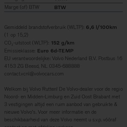
Marge (of) BTW
BTW
6,6 l/100km
Gemiddeld brandstofverbruik (WLTP):
(1 op 15,2)
152 g/km
CO₂-uitstoot (WLTP):
Euro 6d-TEMP
Emissieklasse:
EU verantwoordelijke: Volvo Nederland B.V. Postbus 16
4153 ZG Beesd, NL 0345-688888
contact.vcnl@volvocars.com
Welkom bij Volvo Rutten! De Volvo-dealer voor de regio
Noord- en Midden-Limburg en Zuid Oost Brabant met
3 vestigingen altijd een ruim aanbod van gebruikte &
nieuwe Volvo's. Voor meer informatie en de
beschikbaarheid van deze Volvo neemt u s.v.p. vóóraf