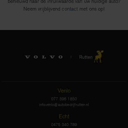
benieuwd naar de inruilwaarde van uw huidige auto?
Neem vrijblijvend
contact
met ons op!
Venlo
077 396 1850
infovenlo@autobedrijfrutten.nl
Echt
0475 340 789