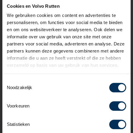
Cookies en Volvo Rutten
Veiligheid
We gebruiken cookies om content en advertenties te
personaliseren, om functies voor social media te bieden
Achteropkomend verkeer waarschuwing
en om ons websiteverkeer te analyseren. Ook delen we
Achteruitrij assistent
informatie over uw gebruik van onze site met onze
Alarm klasse 1(startblokkering)
partners voor social media, adverteren en analyse. Deze
Anti Blokkeer Systeem
partners kunnen deze gegevens combineren met andere
Anti doorSlip Regeling
informatie die u aan ze heeft verstrekt of die ze hebben
Automatische snelheids begrenzing
verzameld op basis van uw gebruik van hun services.
Autonomous Emergency Braking
Bandenspanningscontrolesysteem
Toestemmingsselectie
Bestuurdersairbag
Noodzakelijk
Bots herkenning en activatie
Bots waarschuwing systeem
Brake Assist System
Voorkeuren
Cruise control adaptief met Stop&Go en stuurhulp
Dodehoekdetectie met correctie
Statistieken
Elektronische remkrachtverdeling
Elektronisch Stabiliteits Programma