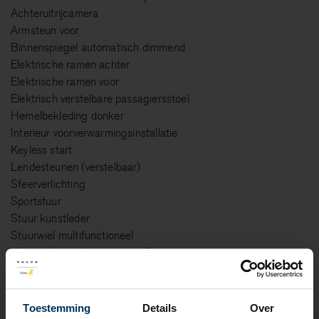
Achteruitrijcamera
Armsteun voor
Binnenspiegel automatisch dimmend
Elektrische ramen achter
Elektrische ramen voor
Elektrisch verstelbare passagiersstoel
Hemelbekleding donker
Interieur voorverwarmingsinstallatie
Keyless start
Lendesteunen (verstelbaar)
Sfeerverlichting
Sportstuur
Stuur kunstleder
Stuurwiel multifunctioneel
Voorstoelen in hoogte verstelbaar
Veiligheid
Toestemming
Details
Over