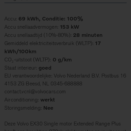
69 kWh, Conditie: 100%
Accu:
153 kW
Accu snellaadvermogen:
28 minuten
Accu snellaadtijd (10%-80%):
17
Gemiddeld elektriciteitsverbruik (WLTP):
kWh/100km
0 g/km
CO₂-uitstoot (WLTP):
goed
Staat interieur:
EU verantwoordelijke: Volvo Nederland B.V. Postbus 16
4153 ZG Beesd, NL 0345-688888
contact.vcnl@volvocars.com
werkt
Airconditioning:
Nee
Storingsmelding:
Deze Volvo EX30 Single motor Extended Range Plus