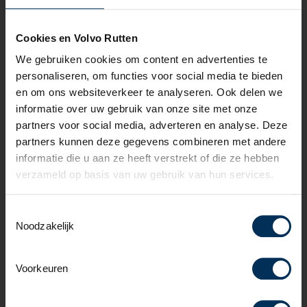
Parkeersensor achter
Parkeersensor voor
Cookies en Volvo Rutten
Achteropkomend verkeer waarschuwing
Afdaal assistent
We gebruiken cookies om content en advertenties te
Alarm klasse 1(startblokkering)
personaliseren, om functies voor social media te bieden
Anti Blokkeer Systeem
en om ons websiteverkeer te analyseren. Ook delen we
Anti doorSlip Regeling
informatie over uw gebruik van onze site met onze
Automatische snelheids begrenzing
partners voor social media, adverteren en analyse. Deze
Autonomous Emergency Braking
partners kunnen deze gegevens combineren met andere
Bandenspanningscontrolesysteem
informatie die u aan ze heeft verstrekt of die ze hebben
Bestuurdersairbag
verzameld op basis van uw gebruik van hun services.
Bots herkenning en activatie
Bots waarschuwing systeem
Toestemmingsselectie
Brake Assist System
Noodzakelijk
Camera voor
Cruise control adaptief met Stop&Go en stuurhulp
Voorkeuren
Dodehoekdetectie met correctie
Elektronisch Stabiliteits Programma
File assistent