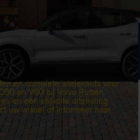
len en complete wielensets voor
60 en V60 bij Volvo Rutten.
es en een stijlvolle uitstraling
ct uw wissel of informeer naar