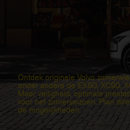
Ontdek originele Volvo zomerwie
onder andere de EX90, XC90, XC
Meer veiligheid, optimale prestati
voor het zomerseizoen. Plan dire
de mogelijkheden.