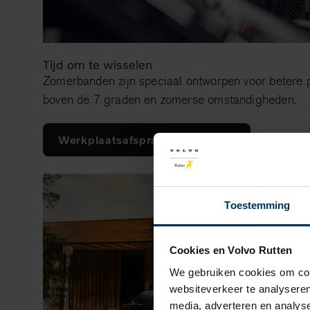
Tijd om te wisselen
Zomerbanden zijn speciaal ontworpen voor betere pr
boven de 7 graden en zomerse omstandigheden.
Werkplaatsafspraak maken
Toestemming
Cookies en Volvo Rutten
We gebruiken cookies om cont
websiteverkeer te analyseren
media, adverteren en analys