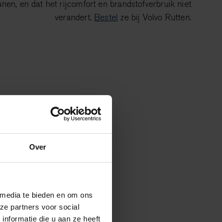
nen, en dat het rijcomfort en brandstofverbruik niet
verandert.
Bestel
ze bij Volvo Rutten.
Over
 media te bieden en om ons
ze partners voor social
nformatie die u aan ze heeft