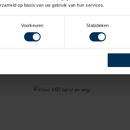
erzameld op basis van uw gebruik van hun services.
Voorkeuren
Statistieken
r een complete zomerwielenset. Zo kunt u
traling geven. Natuurlijk zonder in te
len voor uw model op onze accessoires-