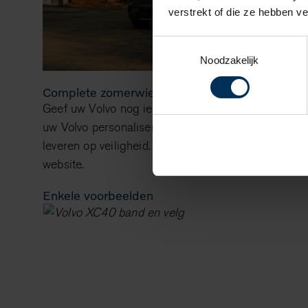
verstrekt of die ze hebben v
Toestemmingsselectie
Noodzakelijk
Complete zomerwielenset
Geef uw Volvo nog iets extra’s, door te kiezen voo
uw Volvo personaliseren of tijdelijk een andere uits
leveren op veiligheid. Vind de juiste set zomerwie
website.
Enkele voorbeelden