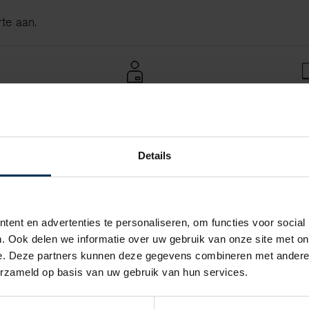
rte aan.
O
ersoonlijke offerte aan
Persoonlijk contact met Volvo Rutten
O
l een vrijblijvende
Stel uw vragen, wij staan voor u klaar.
o
e op maat.
Details
e aanvraag
Contact opnemen
ent en advertenties te personaliseren, om functies voor social
. Ook delen we informatie over uw gebruik van onze site met on
e. Deze partners kunnen deze gegevens combineren met andere i
erzameld op basis van uw gebruik van hun services.
e XC90 Plug in Hybrid?