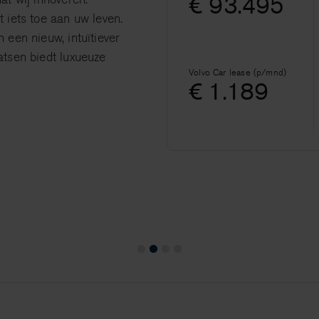
€ 93.495
 iets toe aan uw leven.
 een nieuw, intuïtiever
atsen biedt luxueuze
Volvo Car lease (p/mnd)
€ 1.189
1
2
3
4