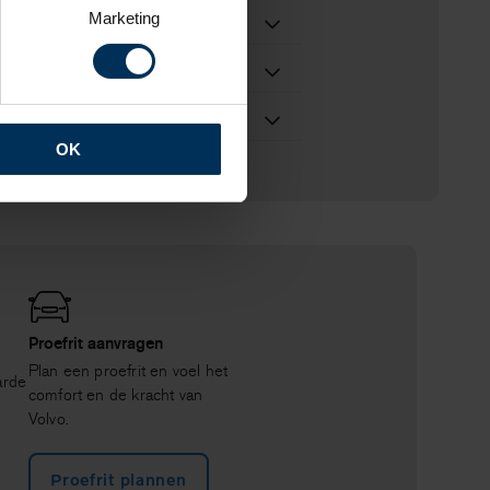
Marketing
OK
Proefrit aanvragen
Plan een proefrit en voel het
arde
comfort en de kracht van
Volvo.
Proefrit plannen