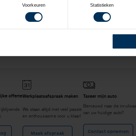
Voorkeuren
Statistieken
 rijders?
jke offerte
Werkplaatsafspraak maken
Taxeer mijn auto
Benieuwd naar de inruilwa
ijblijvende
We staan altijd met veel passie
van uw huidige auto?
.
en enthousiasme voor u klaar!
Contact opnemen
aag
Maak afspraak