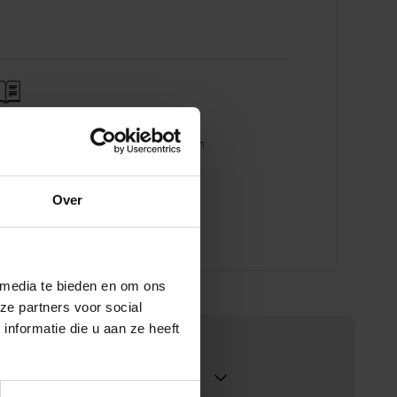
ntvang de Volvo brochure
ntdek alle modellen en uitvoeringen
p uw gemak.
Over
Brochure downloaden
 media te bieden en om ons
ze partners voor social
nformatie die u aan ze heeft