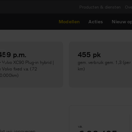
Producten & diensten
Ove
Modellen
Acties
Nieuw op
UV met 7 zitplaatsen.
 een nieuw, intuïtiever
459 p.m.
455 pk
 Volvo XC90 Plug-in hybrid |
gem. verbruik gem. 1,3 (pe
 Volvo fixed v.a. (72
km)
0.000km)
v.a.
at wij innoveren.