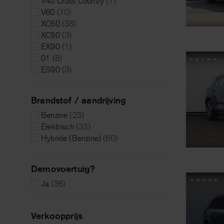
V40 Cross Country
(1)
V60
(10)
XC60
(38)
XC90
(3)
EX90
(1)
01
(8)
ES90
(3)
Brandstof / aandrijving
Benzine
(23)
Elektrisch
(33)
Hybride (Benzine)
(60)
Demovoertuig?
Ja
(36)
Verkoopprijs