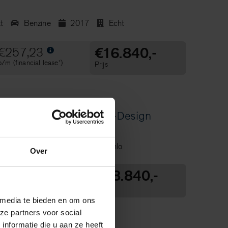
t
Benzine
2017
Echt
€16.840,-
€257,23
p/m (financial lease*)
Prijs
T2 129PK Automaat R-Design
Benzine
2020
Venlo
Over
€28.840,-
€440,53
p/m (financial lease*)
Prijs
 media te bieden en om ons
ze partners voor social
nformatie die u aan ze heeft