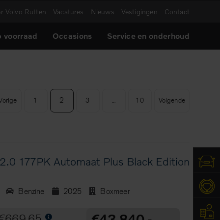
r Volvo Rutten
Vacatures
Nieuws
Vestigingen
Contact
 voorraad
Occasions
Service en onderhoud
2
Vorige
1
3
...
10
Volgende
2.0 177PK Automaat Plus Black Edition
Benzine
2025
Boxmeer
€43.840,-
€669,65