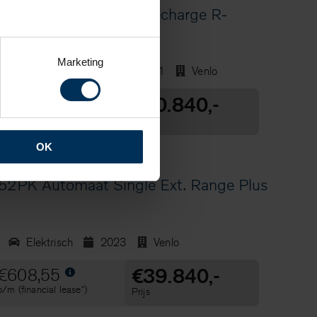
T4 211PK Automaat Recharge R-
Marketing
Hybride (Benzine)
2021
Venlo
€30.840,-
€471,08
p/m (financial lease*)
Prijs
OK
2PK Automaat Single Ext. Range Plus
Elektrisch
2023
Venlo
€39.840,-
€608,55
p/m (financial lease*)
Prijs