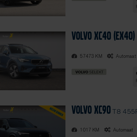
Volvo XC40 (EX40)
57473 KM
Automaat
Volvo XC90
T8 455P
1017 KM
Automaat