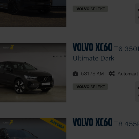
Volvo XC60
T6 350P
Ultimate Dark
53173 KM
Automaat
Volvo XC60
T8 455P