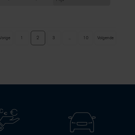
2
Vorige
1
3
...
10
Volgende