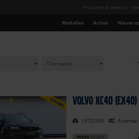
Producten & diensten
Ove
Modellen
Acties
Nieuw op
Volvo XC40 (EX40)
18723 KM
Automaat