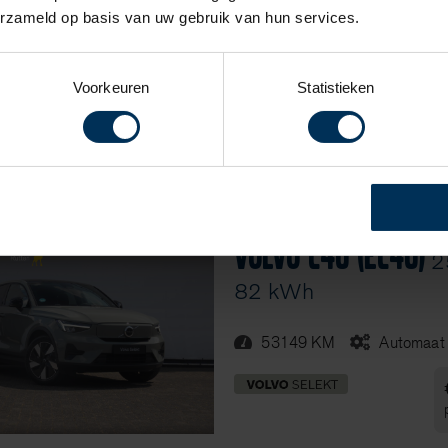
Volvo XC40 (EX40)
erzameld op basis van uw gebruik van hun services.
Design
Voorkeuren
Statistieken
72143 KM
Automaat
Volvo C40 (EC40)
25
82 kWh
53149 KM
Automaat