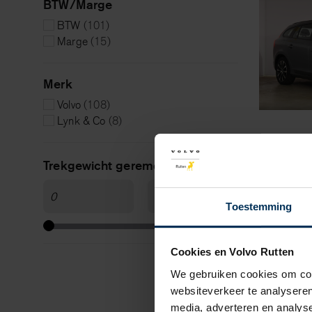
BTW/Marge
BTW
(101)
Marge
(15)
Merk
Volvo
(108)
Lynk & Co
(8)
Trekgewicht geremd
Toestemming
Cookies en Volvo Rutten
We gebruiken cookies om cont
websiteverkeer te analyseren
media, adverteren en analys