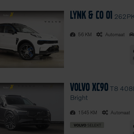
Lynk & Co 01
262PK
56 KM
Automaat
Volvo XC90
T8 408P
Bright
1545 KM
Automaat