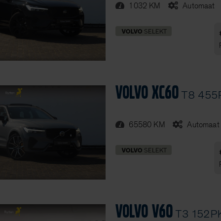
1032 KM
Automaat
Volvo XC60
T8 455P
65580 KM
Automaat
Volvo V60
T3 152PK