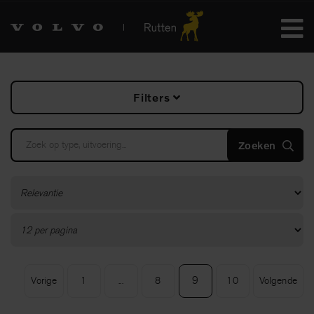
Filters
Zoeken
Model
EX30
(7)
EX30 Cross Country
(2)
EX40
(17)
XC40 (EX40)
(24)
C40 (EC40)
(1)
9
Vorige
1
...
8
10
Volgende
EC40
(1)
V40
(1)