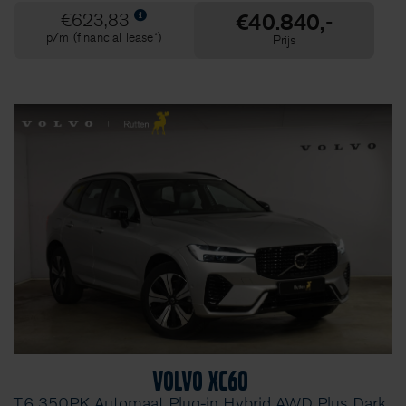
€40.840,-
€623,83
p/m (financial lease*)
Prijs
Volvo XC60
T6 350PK Automaat Plug-in Hybrid AWD Plus Dark