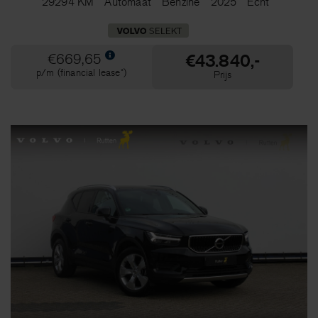
29294 KM
Automaat
Benzine
2025
Echt
Verkoopprijs
€43.840,-
€669,65
p/m (financial lease*)
Prijs
Leasebedrag p/mnd*
Bouwjaar
Tellerstand