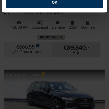
OK
Volvo XC40 (EX40)
B3 177PK Automaat Plus Dark
18039 KM
Automaat
Benzine
2024
Boxmeer
€39.840,-
€608,55
p/m (financial lease*)
Prijs