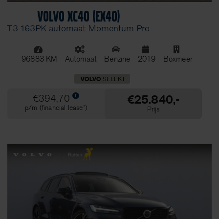
Volvo XC40 (EX40)
T3 163PK automaat Momentum Pro
Transmissie
Automaat
(117)
Handgeschakeld
(1)
96883 KM
Automaat
Benzine
2019
Boxmeer
Locatie
€25.840,-
€394,70
Boxmeer
(33)
p/m (financial lease*)
Prijs
Echt
(43)
Venlo
(42)
Merkgarantie
Volvo Selekt
(112)
BTW/Marge
BTW
(101)