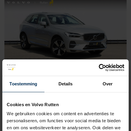
Toestemming
Details
Over
Volvo XC60
T6 350PK Long Range Plug-in hybrid AWD Plus
Bright
Cookies en Volvo Rutten
We gebruiken cookies om content en advertenties te
76781 KM
Automaat
Hybride (Benzine)
2023
personaliseren, om functies voor social media te bieden
en om ons websiteverkeer te analyseren. Ook delen we
Boxmeer