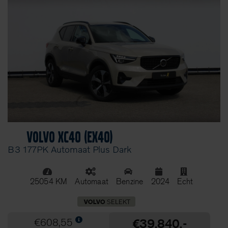
Volvo XC40 (EX40)
B3 177PK Automaat Plus Dark
25054 KM
Automaat
Benzine
2024
Echt
€39.840,-
€608,55