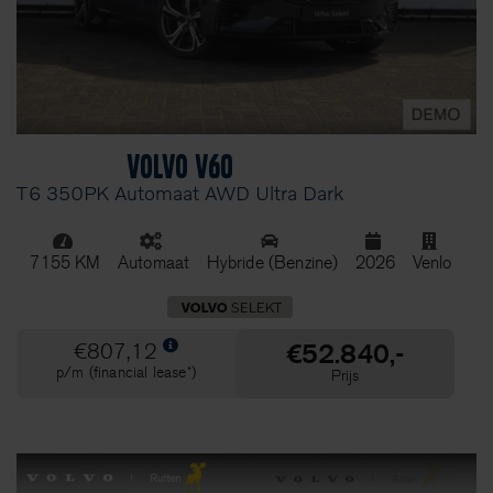
Marge
(17)
Merk
Volvo
(110)
Lynk & Co
(8)
Volvo V60
T6 350PK Automaat AWD Ultra Dark
Trekgewicht geremd
7155 KM
Automaat
Hybride (Benzine)
2026
Venlo
€52.840,-
€807,12
p/m (financial lease*)
Prijs