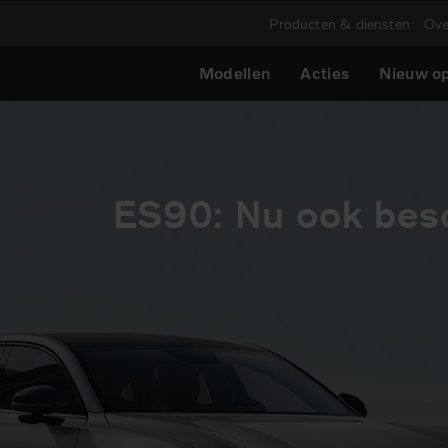
Producten & diensten
Ove
Modellen
Acties
Nieuw op
0. Vanaf € 63.995
Volvo EX30 Europa Edi
ES90: Nu ook besc
Gratis APK i
 & Venlo!