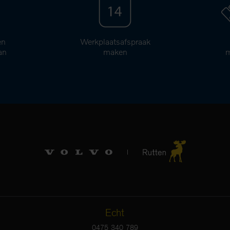
en
Werkplaatsafspraak
an
maken
m
Echt
0475 340 789