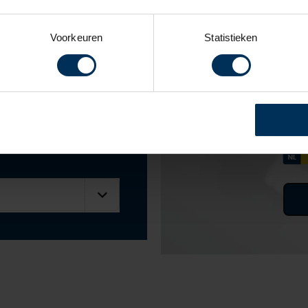
Voorkeuren
Statistieken
Werkp
Uw auto to
Plan gem