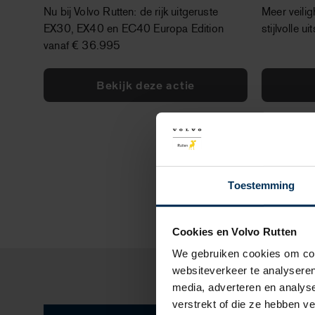
Nu bij Volvo Rutten: de rijk uitgeruste
Meer veilig
EX30, EX40 en EC40 Europa Edition
stijlvolle u
vanaf € 36.995
Bekijk deze actie
Toestemming
Cookies en Volvo Rutten
We gebruiken cookies om cont
websiteverkeer te analyseren
media, adverteren en analys
verstrekt of die ze hebben v