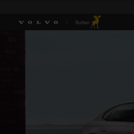
De nieuwe Volvo EX6
Nu in onze showrooms in Echt
Ontdek