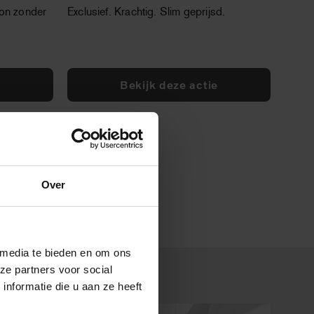
ion zonder
Exclusief. Krachtig. Slim geprijsd.
e
Bekijk deze actie
Over
 media te bieden en om ons
ze partners voor social
nformatie die u aan ze heeft