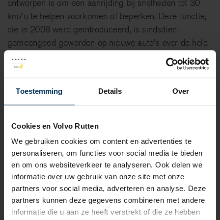
ontworpen is om een aanrijding bij snelheden tot 30
km/u te helpen voorkomen of beperken. Deze functie,
die in 2008 werd geïntroduceerd, is sindsdien
gemeengoed geworden op nieuwe auto's over de hele
wereld.
Een andere wereldprimeur is dat de XC60 in 2017
Oncoming Lane Mitigation introduceerde, een systeem
Toestemming
Details
Over
dat de bestuurder terug naar de rijstrook stuurt als er
tegenliggers tegemoet rijden. Deze innovaties hebben
Cookies en Volvo Rutten
de auto verschillende onafhankelijke veiligheidsprijzen
We gebruiken cookies om content en advertenties te
opgeleverd. Net als de 240 destijds is de vernieuwde
personaliseren, om functies voor social media te bieden
Volvo XC60 een van de veiligste auto's op de weg. Met
en om ons websiteverkeer te analyseren. Ook delen we
een geavanceerde veiligheidskooi en de nieuwste
informatie over uw gebruik van onze site met onze
technologieën op het gebied van actieve veiligheid en
partners voor social media, adverteren en analyse. Deze
bestuurdersondersteuning is deze auto ontworpen om
partners kunnen deze gegevens combineren met andere
bestuurder en passagiers te beschermen.
informatie die u aan ze heeft verstrekt of die ze hebben